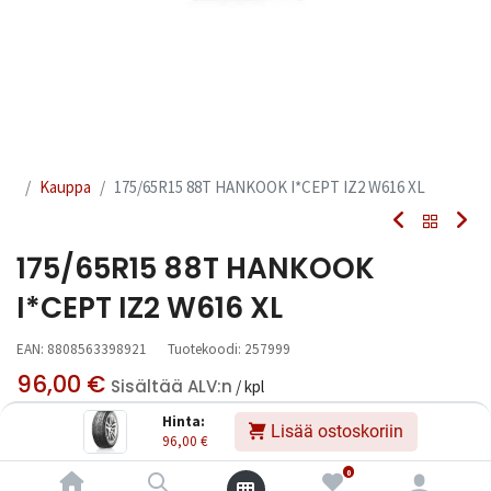
Kauppa
175/65R15 88T HANKOOK I*CEPT IZ2 W616 XL
175/65R15 88T HANKOOK
I*CEPT IZ2 W616 XL
EAN:
8808563398921
Tuotekoodi:
257999
96,00
€
Sisältää ALV:n
/ kpl
Hinta:
Lisää ostoskoriin
96,00
€
Toimittajilla (kotimaa):
Saatavilla
Toimitusaika:
0 arkipäivää
0