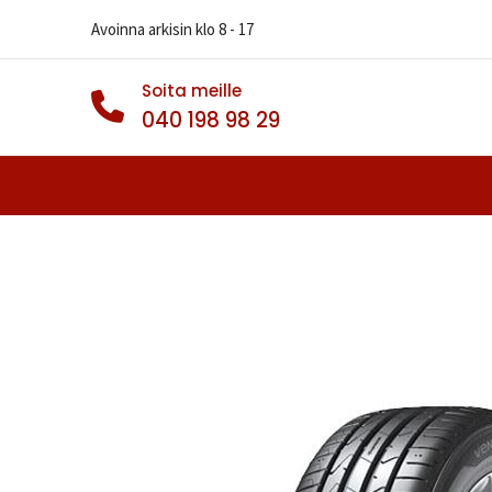
Avoinna arkisin klo 8 - 17
Soita meille
040 198 98 29
Autonrenkaat
Muut Renkaat
Va