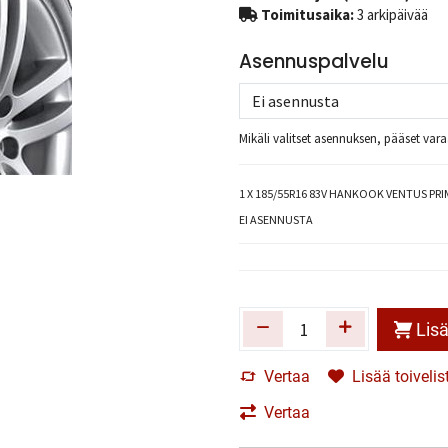
Toimitusaika:
3 arkipäivää
Asennuspalvelu
Mikäli valitset asennuksen, pääset va
1
X 185/55R16 83V HANKOOK VENTUS PRIM
EI ASENNUSTA
Lisä
Vertaa
Lisää toivelis
Vertaa