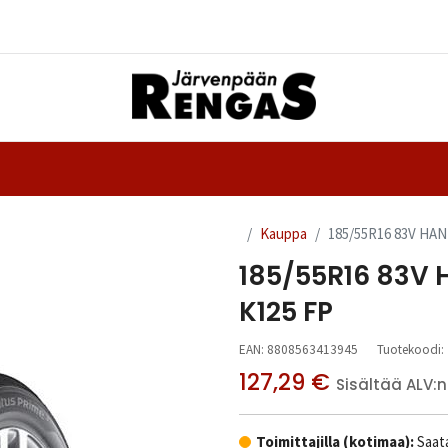
Yhteystiedot
nteet
Ajanvaraus
Kauppa
185/55R16 83V HA
185/55R16 83V
K125 FP
EAN:
8808563413945
Tuotekoodi:
127,29
€
Sisältää ALV:n
Toimittajilla (kotimaa):
Saata