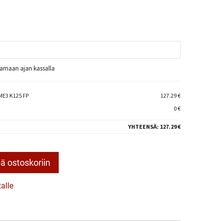
raamaan ajan kassalla
E3 K125 FP
127.29 €
0 €
YHTEENSÄ:
127.29 €
ä ostoskoriin
talle