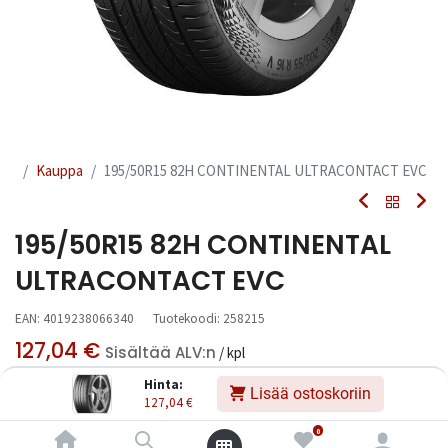
Kauppa
195/50R15 82H CONTINENTAL ULTRACONTACT EVC
195/50R15 82H CONTINENTAL
ULTRACONTACT EVC
EAN:
4019238066340
Tuotekoodi:
258215
127,04
€
Sisältää ALV:n
/ kpl
Hinta:
Lisää ostoskoriin
127,04
€
Toimittajilla (kotimaa):
Saatavilla
Toimitusaika:
6 arkipäivää
0