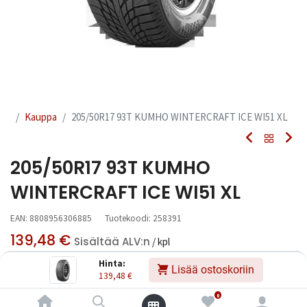
Kauppa
205/50R17 93T KUMHO WINTERCRAFT ICE WI51 XL
205/50R17 93T KUMHO
WINTERCRAFT ICE WI51 XL
EAN:
8808956306885
Tuotekoodi:
258391
139,48
€
Sisältää ALV:n
/ kpl
Hinta:
Lisää ostoskoriin
139,48
€
Toimittajilla (kotimaa):
Saatavilla
Toimitusaika:
3 arkipäivää
0