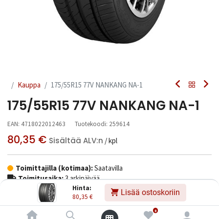
Kauppa
175/55R15 77V NANKANG NA-1
175/55R15 77V NANKANG NA-1
EAN:
4718022012463
Tuotekoodi:
259614
80,35
€
Sisältää ALV:n
/ kpl
Toimittajilla (kotimaa):
Saatavilla
Toimitusaika:
3 arkipäivää
Hinta:
Lisää ostoskoriin
80,35
€
Asennuspalvelu
0