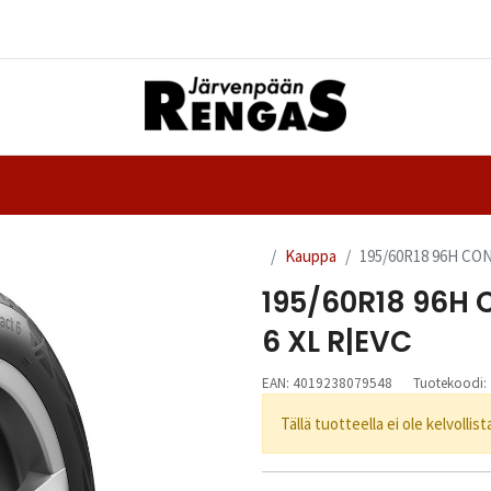
Yhteystiedot
nteet
Ajanvaraus
Kauppa
195/60R18 96H CO
195/60R18 96H
6 XL R|EVC
EAN:
4019238079548
Tuotekoodi:
Tällä tuotteella ei ole kelvollis