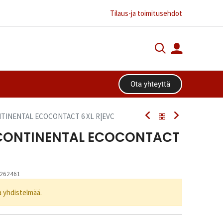
Tilaus-ja toimitusehdot
Ota yhteyttä​​​​
NTINENTAL ECOCONTACT 6 XL R|EVC
 CONTINENTAL ECOCONTACT
262461
ta yhdistelmää.