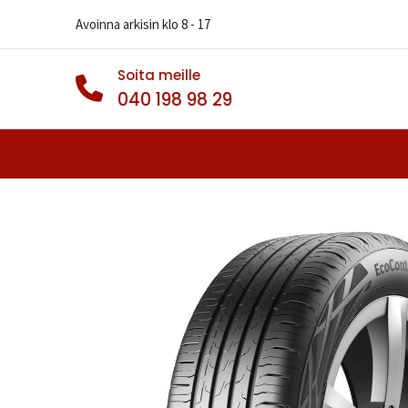
Avoinna arkisin klo 8 - 17
Soita meille
040 198 98 29
Autonrenkaat
Muut Renkaat
Va