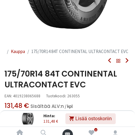
Kauppa
175/70R14 84T CONTINENTAL ULTRACONTACT EVC
175/70R14 84T CONTINENTAL
ULTRACONTACT EVC
EAN:
4019238065688
Tuotekoodi:
263055
131,48
€
Sisältää ALV:n
/ kpl
Hinta:
Lisää ostoskoriin
131,48
€
Toimittajilla (kotimaa):
Saatavilla
Toimitusaika:
6 arkipäivää
0