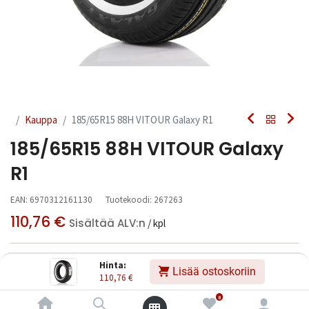
Kauppa
185/65R15 88H VITOUR Galaxy R1
185/65R15 88H VITOUR Galaxy
R1
EAN:
6970312161130
Tuotekoodi:
267263
110,76
€
Sisältää ALV:n
/ kpl
Toimittajilla (kotimaa):
Saatavilla
Hinta:
Lisää ostoskoriin
Toimitusaika:
3 arkipäivää
110,76
€
0
Asennuspalvelu