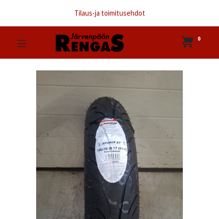
Tilaus-ja toimitusehdot
0