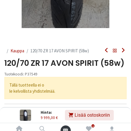
Kauppa
120/70 ZR 17 AVON SPIRIT (58w)
120/70 ZR 17 AVON SPIRIT (58w)
Tuotekoodi:
P37549
Tällä tuotteella ei o
le kelvollista yhdistelmää.
Jaa
Hinta:
Lisää ostoskoriin
9 999,00
€
Toimitusehdot
0