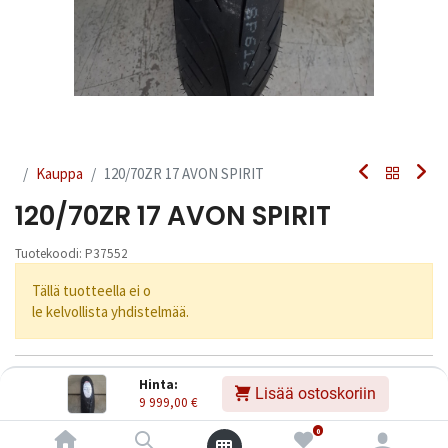
Kauppa
120/70ZR 17 AVON SPIRIT
120/70ZR 17 AVON SPIRIT
Tuotekoodi:
P37552
Tällä tuotteella ei o
le kelvollista yhdistelmää.
Jaa
Hinta:
Lisää ostoskoriin
9 999,00
€
Toimitusehdot
0