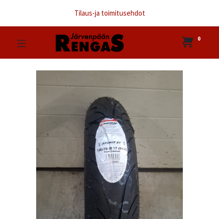
Tilaus-ja toimitusehdot
0