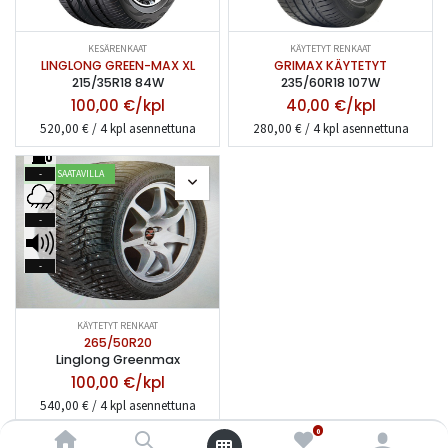
KESÄRENKAAT
KÄYTETYT RENKAAT
LINGLONG GREEN-MAX XL
GRIMAX KÄYTETYT
215/35R18 84W
235/60R18 107W
100,00
€/kpl
40,00
€/kpl
520,00
€ / 4 kpl asennettuna
280,00
€ / 4 kpl asennettuna
HETI SAATAVILLA
-
-
-
KÄYTETYT RENKAAT
265/50R20
Linglong Greenmax
100,00
€/kpl
540,00
€ / 4 kpl asennettuna
0