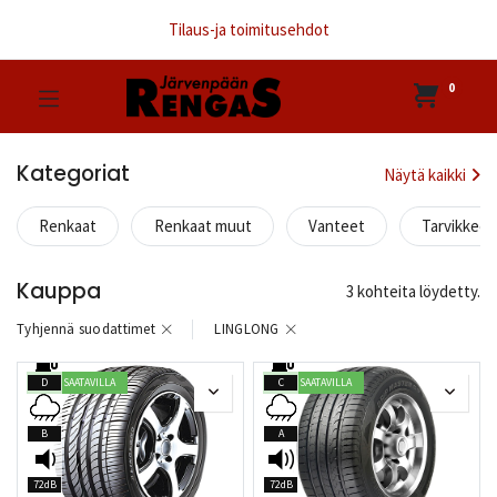
Tilaus-ja toimitusehdot
0
Kategoriat
Näytä kaikki
Renkaat
Renkaat muut
Vanteet
Tarvikkeet
Kauppa
3 kohteita löydetty.
Tyhjennä suodattimet
LINGLONG
HETI SAATAVILLA
HETI SAATAVILLA
D
C
B
A
72dB
72dB