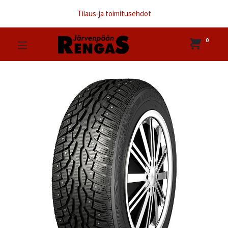
Tilaus-ja toimitusehdot
0