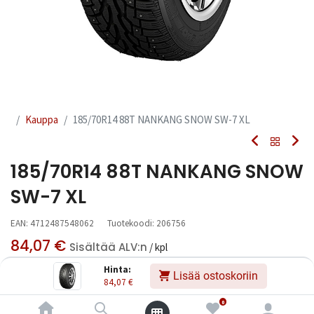
Kauppa
185/70R14 88T NANKANG SNOW SW-7 XL
185/70R14 88T NANKANG SNOW
SW-7 XL
EAN:
4712487548062
Tuotekoodi:
206756
84,07
€
Sisältää ALV:n
/ kpl
Hinta:
Lisää ostoskoriin
84,07
€
Toimittajilla (kotimaa):
Saatavilla
Toimitusaika:
3 arkipäivää
0