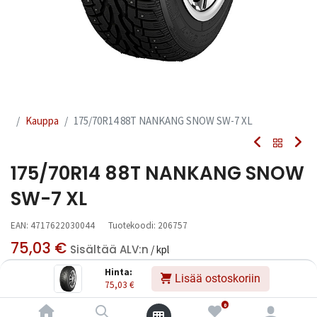
Kauppa
175/70R14 88T NANKANG SNOW SW-7 XL
175/70R14 88T NANKANG SNOW
SW-7 XL
EAN:
4717622030044
Tuotekoodi:
206757
75,03
€
Sisältää ALV:n
/ kpl
Hinta:
Lisää ostoskoriin
75,03
€
Toimittajilla (kotimaa):
Saatavilla
Toimitusaika:
3 arkipäivää
0