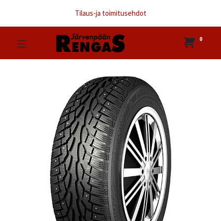
Tilaus-ja toimitusehdot
0