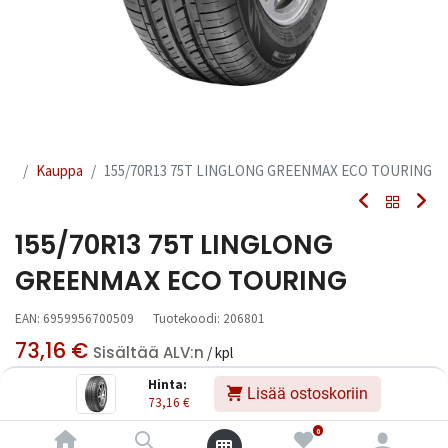
Kauppa
155/70R13 75T LINGLONG GREENMAX ECO TOURING
155/70R13 75T LINGLONG
GREENMAX ECO TOURING
EAN:
6959956700509
Tuotekoodi:
206801
73,16
€
Sisältää ALV:n
/ kpl
Hinta:
Lisää ostoskoriin
73,16
€
Toimittajilla (kotimaa):
Saatavilla
Toimitusaika:
3 arkipäivää
0