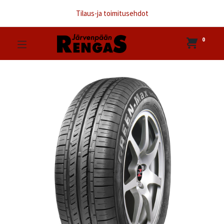
Tilaus-ja toimitusehdot
0