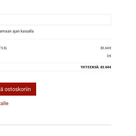
raamaan ajan kassalla
FS XL
83.64 €
0 €
YHTEENSÄ:
83.64 €
ä ostoskoriin
talle