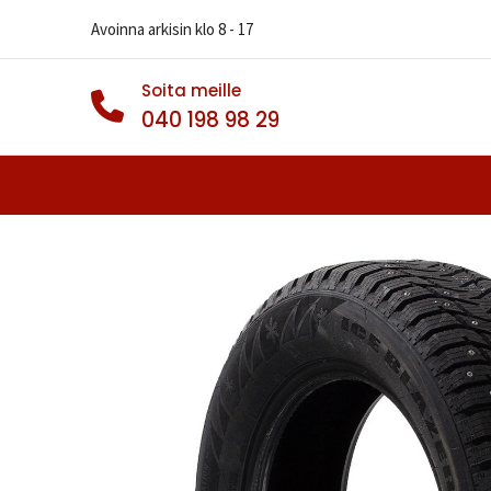
Avoinna arkisin klo 8 - 17
Soita meille
040 198 98 29
Autonrenkaat
Muut Renkaat
Va