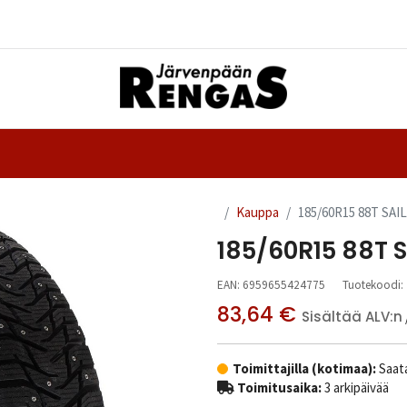
Yhteystiedot
nteet
Ajanvaraus
Kauppa
185/60R15 88T SAI
185/60R15 88T S
EAN:
6959655424775
Tuotekoodi:
83,64
€
Sisältää ALV:n
Toimittajilla (kotimaa):
Saata
Toimitusaika:
3 arkipäivää