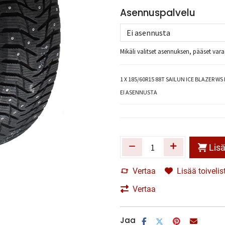
Asennuspalvelu
Mikäli valitset asennuksen, pääset va
1
X 185/60R15 88T SAILUN ICE BLAZER WS 
EI ASENNUSTA
Lisä
Vertaa
Lisää toivelis
Vertaa
Jaa