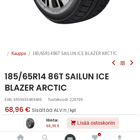
Kauppa
185/65R14 86T SAILUN ICE BLAZER ARCTIC
185/65R14 86T SAILUN ICE
BLAZER ARCTIC
EAN:
6959655469400
Tuotekoodi:
228709
68,96
€
Sisältää ALV:n
/ kpl
Hinta:
Lisää ostoskoriin
68,96
€
Toimittajilla (kotimaa):
Saatavilla
Toimitusaika:
3 arkipäivää
0