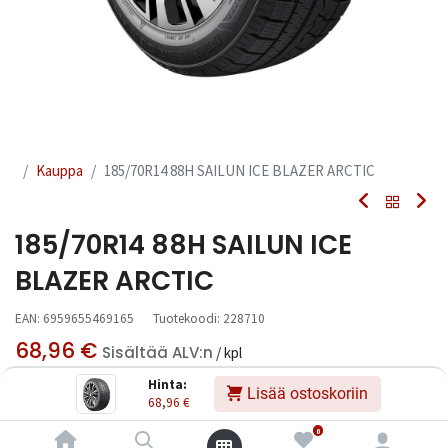
Kauppa
185/70R14 88H SAILUN ICE BLAZER ARCTIC
185/70R14 88H SAILUN ICE
BLAZER ARCTIC
EAN:
6959655469165
Tuotekoodi:
228710
68,96
€
Sisältää ALV:n
/ kpl
Hinta:
Lisää ostoskoriin
68,96
€
Toimittajilla (kotimaa):
Saatavilla
Toimitusaika:
3 arkipäivää
0