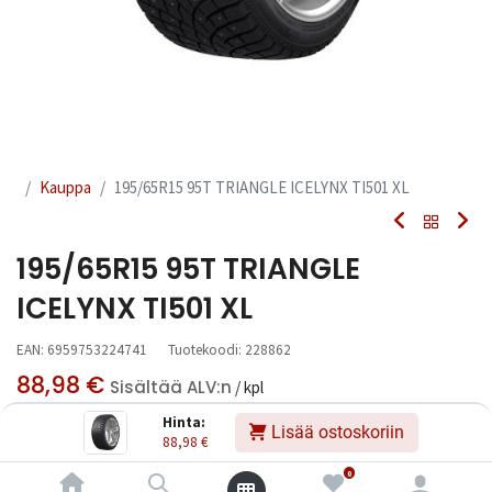
Kauppa
195/65R15 95T TRIANGLE ICELYNX TI501 XL
195/65R15 95T TRIANGLE
ICELYNX TI501 XL
EAN:
6959753224741
Tuotekoodi:
228862
88,98
€
Sisältää ALV:n
/ kpl
Hinta:
Lisää ostoskoriin
88,98
€
Toimittajilla (kotimaa):
Saatavilla
Toimitusaika:
3 arkipäivää
0