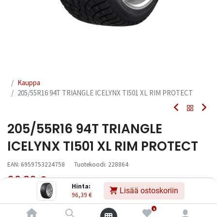
Kauppa
205/55R16 94T TRIANGLE ICELYNX TI501 XL RIM PROTECT
205/55R16 94T TRIANGLE
ICELYNX TI501 XL RIM PROTECT
EAN:
6959753224758
Tuotekoodi:
228864
96,39
€
Sisältää ALV:n
/ kpl
Hinta:
Lisää ostoskoriin
96,39
€
Toimittajilla (kotimaa):
Saatavilla
0