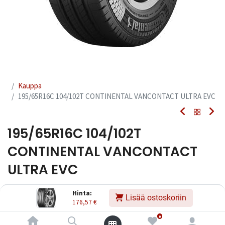
Kauppa
195/65R16C 104/102T CONTINENTAL VANCONTACT ULTRA EVC
195/65R16C 104/102T
CONTINENTAL VANCONTACT
ULTRA EVC
EAN:
4019238071719
Tuotekoodi:
231747
Hinta:
Lisää ostoskoriin
176,57
€
176,57
€
Sisältää ALV:n
/ kpl
0