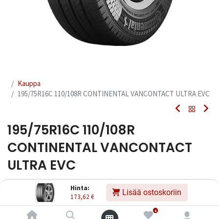
Kauppa
195/75R16C 110/108R CONTINENTAL VANCONTACT ULTRA EVC
195/75R16C 110/108R
CONTINENTAL VANCONTACT
ULTRA EVC
EAN:
4019238071726
Tuotekoodi:
231748
Hinta:
Lisää ostoskoriin
173,62
€
173,62
€
Sisältää ALV:n
/ kpl
0