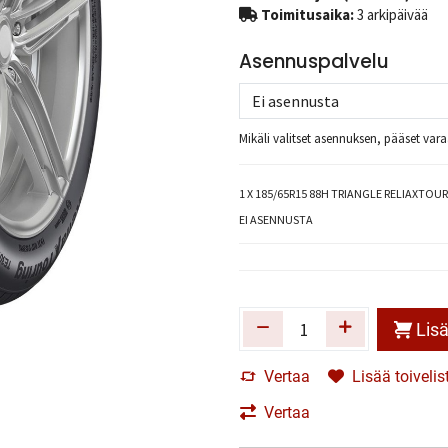
Toimitusaika:
3 arkipäivää
Asennuspalvelu
Mikäli valitset asennuksen, pääset va
1
X 185/65R15 88H TRIANGLE RELIAXTOUR
EI ASENNUSTA
Lisä
Vertaa
Lisää toivelis
Vertaa