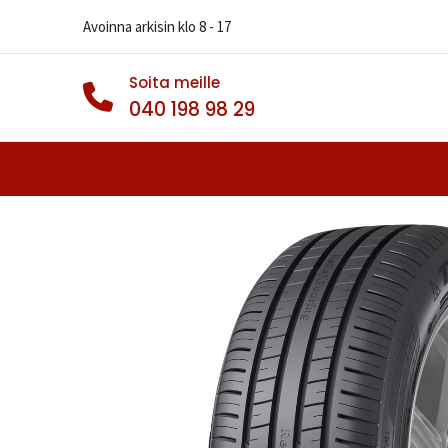
Avoinna arkisin klo 8 - 17
Soita meille
040 198 98 29
Autonrenkaat
Muut Renkaat
Va