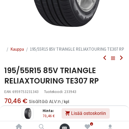
Kauppa
195/55R15 85V TRIANGLE RELIAXTOURING TE307 RP
195/55R15 85V TRIANGLE
RELIAXTOURING TE307 RP
EAN:
6959753231343
Tuotekoodi:
233943
70,46
€
Sisältää ALV:n
/ kpl
Hinta:
Lisää ostoskoriin
70,46
€
Toimittajilla (kotimaa):
Saatavilla
Toimitusaika:
3 arkipäivää
0