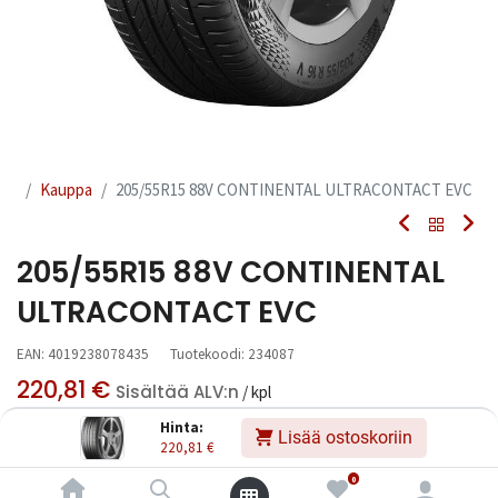
Kauppa
205/55R15 88V CONTINENTAL ULTRACONTACT EVC
205/55R15 88V CONTINENTAL
ULTRACONTACT EVC
EAN:
4019238078435
Tuotekoodi:
234087
220,81
€
Sisältää ALV:n
/ kpl
Hinta:
Lisää ostoskoriin
220,81
€
Toimittajilla (kotimaa):
Saatavilla
Toimitusaika:
6 arkipäivää
0