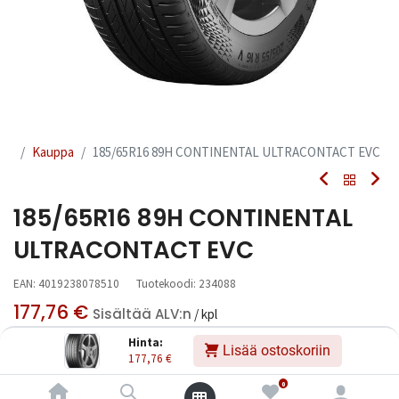
Kauppa
185/65R16 89H CONTINENTAL ULTRACONTACT EVC
185/65R16 89H CONTINENTAL
ULTRACONTACT EVC
EAN:
4019238078510
Tuotekoodi:
234088
177,76
€
Sisältää ALV:n
/ kpl
Hinta:
Lisää ostoskoriin
177,76
€
Toimittajilla (kotimaa):
Saatavilla
Toimitusaika:
6 arkipäivää
0