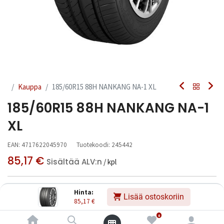
Kauppa
185/60R15 88H NANKANG NA-1 XL
185/60R15 88H NANKANG NA-1
XL
EAN:
4717622045970
Tuotekoodi:
245442
85,17
€
Sisältää ALV:n
/ kpl
Toimittajilla (kotimaa):
Saatavilla
Hinta:
Lisää ostoskoriin
Toimitusaika:
3 arkipäivää
85,17
€
0
Asennuspalvelu