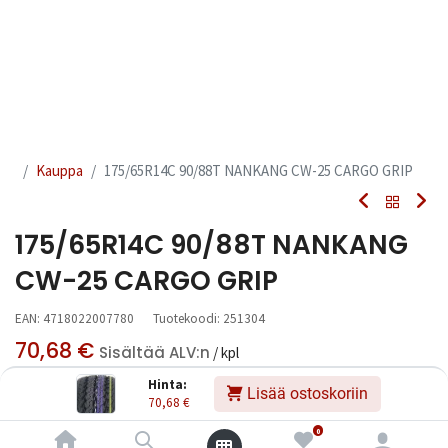
Kauppa
175/65R14C 90/88T NANKANG CW-25 CARGO GRIP
175/65R14C 90/88T NANKANG
CW-25 CARGO GRIP
EAN:
4718022007780
Tuotekoodi:
251304
70,68
€
Sisältää ALV:n
/ kpl
Hinta:
Lisää ostoskoriin
70,68
€
Toimittajilla (kotimaa):
Saatavilla
Toimitusaika:
3 arkipäivää
0