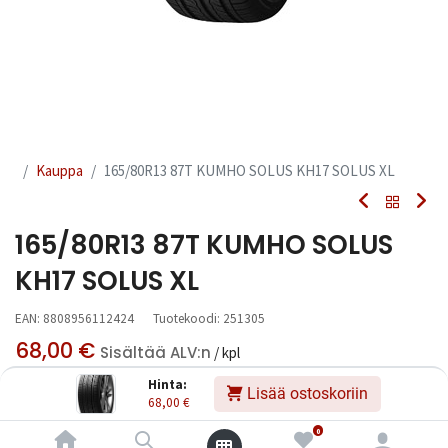
Kauppa
165/80R13 87T KUMHO SOLUS KH17 SOLUS XL
165/80R13 87T KUMHO SOLUS
KH17 SOLUS XL
EAN:
8808956112424
Tuotekoodi:
251305
68,00
€
Sisältää ALV:n
/ kpl
Hinta:
Lisää ostoskoriin
68,00
€
Heti
Toimittajilla (kotimaa):
Saatavilla
saatavilla:
1 kpl
Toimitusaika:
3 arkipäivää
0