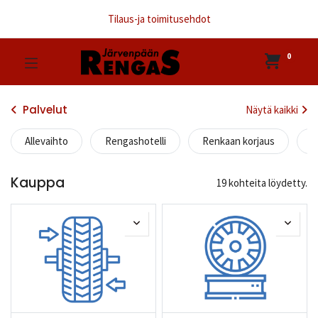
Tilaus-ja toimitusehdot
0
Palvelut
Näytä kaikki
Allevaihto
Rengashotelli
Renkaan korjaus
M
Kauppa
19 kohteita löydetty.