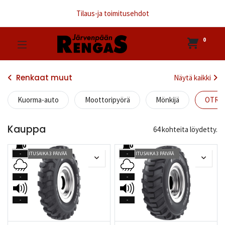
Tilaus-ja toimitusehdot
0
Renkaat muut
Näytä kaikki
Kuorma-auto
Moottoripyörä
Mönkijä
OTR / 
Kauppa
64 kohteita löydetty.
TOIMITUSAIKA 3 PÄIVÄÄ
TOIMITUSAIKA 3 PÄIVÄÄ
-
-
-
-
-
-