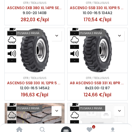
OTR / TEOLLISUUS
OTR / TEOLLISUUS
ASCENSO EXB 380 XL 14PR SETTI, 5 VUODEN TAKUU
ASCENSO SSB 330 XL 10PR 5 VUODEN TAKUU
9.00-20 140B
10.00-16.5 134A2
282,03
€/kpl
170,54
€/kpl
TOIMITUSAIKA 3 PÄIVÄÄ
TOIMITUSAIKA 3 PÄIVÄÄ
-
-
-
-
-
-
OTR / TEOLLISUUS
OTR / TEOLLISUUS
ASCENSO SSB 330 XL 12PR 5 VUODEN TAKUU
A8 ASCENSO SSB 331 XL 8PR 5 VUODEN TAKUU
12.00-16.5 145A2
8x23.00-12 87
196,63
€/kpl
124,66
€/kpl
TOIMITUSAIKA 3 PÄIVÄÄ
TOIMITUSAIKA 3 PÄIVÄÄ
-
-
-
-
0