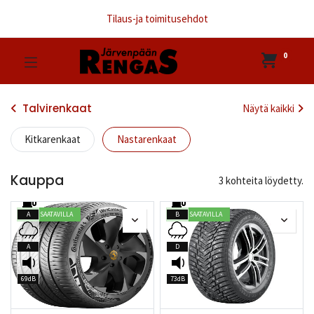
Tilaus-ja toimitusehdot
0
Talvirenkaat
Näytä kaikki
Kitkarenkaat
Nastarenkaat
Kauppa
3 kohteita löydetty.
HETI SAATAVILLA
HETI SAATAVILLA
A
B
A
D
69dB
73dB