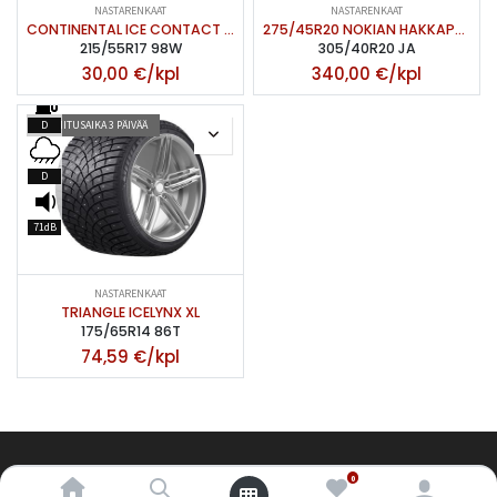
NASTARENKAAT
NASTARENKAAT
CONTINENTAL ICE CONTACT 2 DOT -14
275/45R20 NOKIAN HAKKAPELIITTA 9 SUV XL
215/55R17 98W
305/40R20 JA
30,00
€/kpl
340,00
€/kpl
TOIMITUSAIKA 3 PÄIVÄÄ
D
D
71dB
NASTARENKAAT
TRIANGLE ICELYNX XL
175/65R14 86T
74,59
€/kpl
0