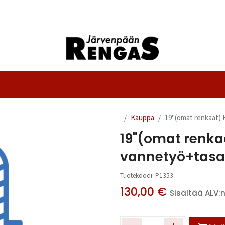
Yhteystiedot
nteet
Ajanvaraus
Kauppa
19"(omat renkaat) 
19"(omat renka
vannetyö+tasap
Tuotekoodi:
P1353
130,00
€
Sisältää ALV: