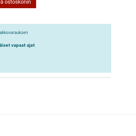
ä ostoskoriin
nakkovarauksen
iset vapaat ajat