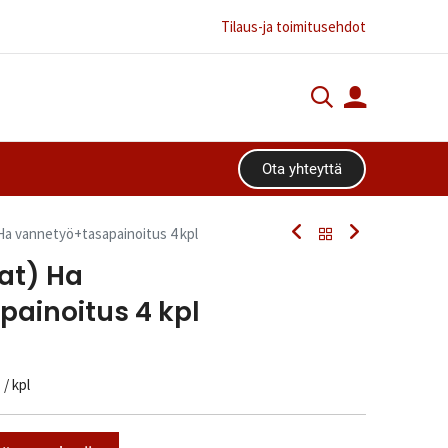
Tilaus-ja toimitusehdot
Ota yhteyttä​​​​
Ha vannetyö+tasapainoitus 4 kpl
at) Ha
ainoitus 4 kpl
n
/ kpl