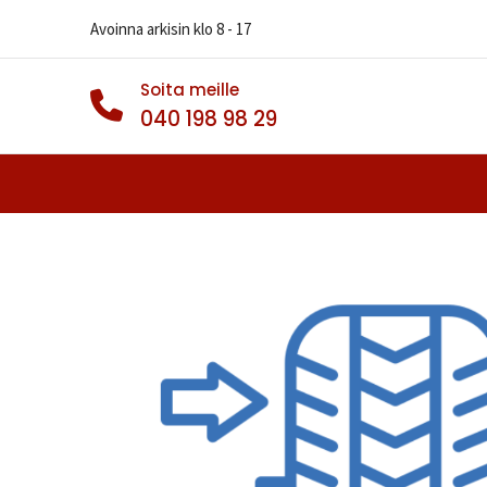
Avoinna arkisin klo 8 - 17
Soita meille
040 198 98 29
Autonrenkaat
Muut Renkaat
Va