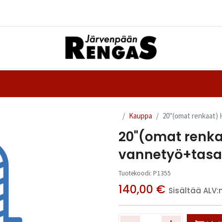
Yhteystiedot
nteet
Ajanvaraus
Kauppa
20"(omat renkaat) 
20"(omat renka
vannetyö+tasap
Tuotekoodi:
P1355
140,00
€
Sisältää ALV: