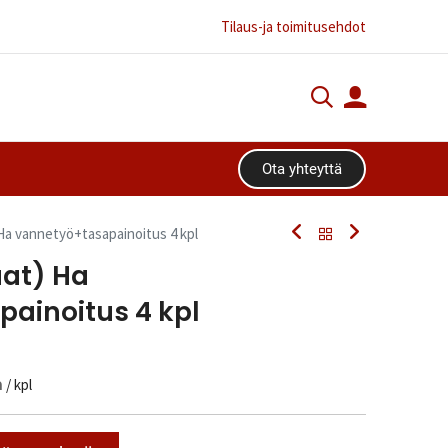
Tilaus-ja toimitusehdot
Ota yhteyttä​​​​
Ha vannetyö+tasapainoitus 4 kpl
at) Ha
ainoitus 4 kpl
n
/ kpl