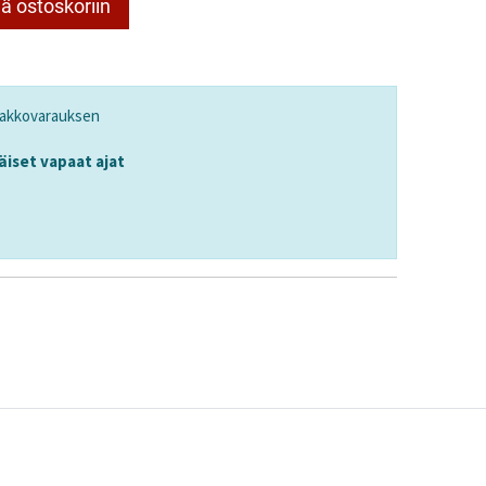
ä ostoskoriin
nakkovarauksen
iset vapaat ajat