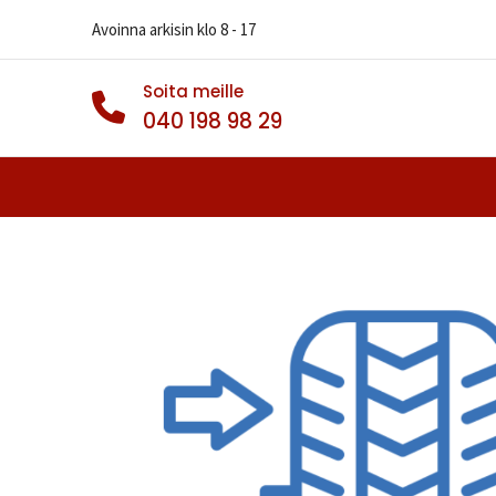
Avoinna arkisin klo 8 - 17
Soita meille
040 198 98 29
Autonrenkaat
Muut Renkaat
Va